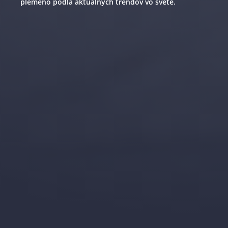
plemeno podľa aktuálnych trendov vo svete.