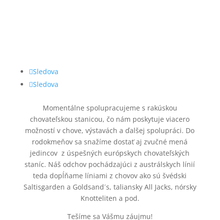
Sledova
Sledova
Momentálne spolupracujeme s rakúskou
chovateľskou stanicou, čo nám poskytuje viacero
možností v chove, výstavách a ďalšej spolupráci. Do
rodokmeňov sa snažíme dostať aj zvučné mená
jedincov z úspešných európskych chovateľských
staníc. Náš odchov pochádzajúci z austrálskych línií
teda dopĺňame líniami z chovov ako sú švédski
Saltisgarden a Goldsand´s, taliansky All Jacks, nórsky
Knotteliten a pod.
Tešíme sa Vášmu záujmu!