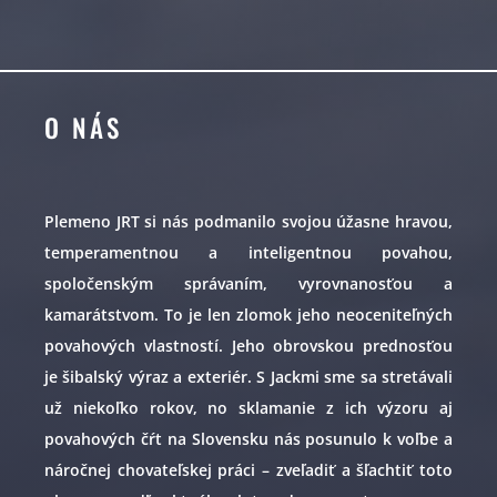
O NÁS
Plemeno JRT si nás podmanilo svojou úžasne hravou,
temperamentnou a inteligentnou povahou,
spoločenským správaním, vyrovnanosťou a
kamarátstvom. To je len zlomok jeho neoceniteľných
povahových vlastností. Jeho obrovskou prednosťou
je šibalský výraz a exteriér. S Jackmi sme sa stretávali
už niekoľko rokov, no sklamanie z ich výzoru aj
povahových čŕt na Slovensku nás posunulo k voľbe a
náročnej chovateľskej práci – zveľadiť a šľachtiť toto